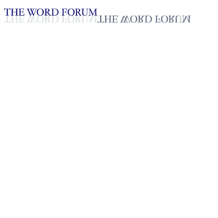
Loading YouTube player...
[엘살바도르] 아나 루스 자매의
간증
2025년 10월 20일
재생목록
50