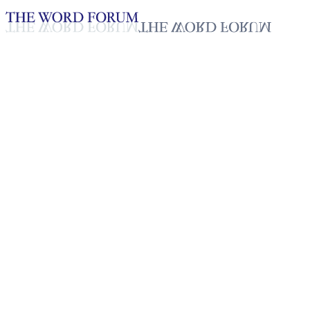
Loading YouTube player...
[필리핀] 에드가르도 알바로스 
2025년 10월 20일
재생목록
50
재생목록