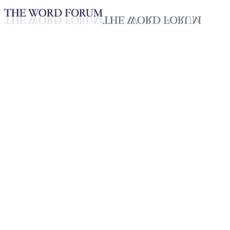
Loading YouTube player...
[필리핀] 안드렐로 캐시페 형제
의 간증
2025년 10월 20일
재생목록
50