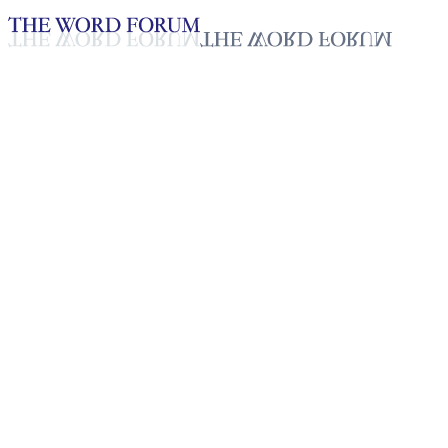
Loading YouTube player...
[미얀마] 데인샨냐웅 자매의 간
증
2025년 10월 20일
재생목록
50