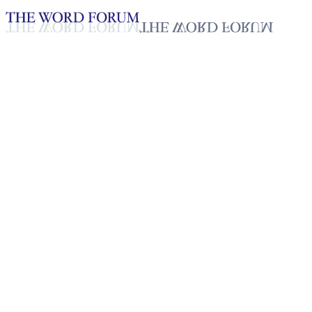
Loading YouTube player...
[베네수엘라] 그레이시 만사노 
2025년 10월 20일
재생목록
50
재생목록