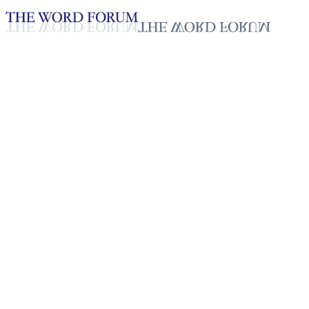
Loading YouTube player...
[필리핀] 윈델 아파시오나다 자
매의 간증
2025년 10월 20일
재생목록
50