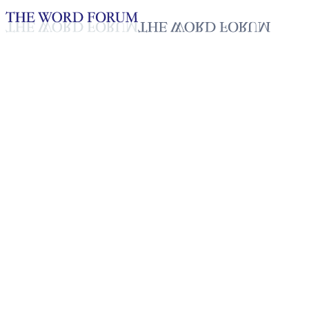
Loading YouTube player...
[필리핀] 오를란도 도밍고 형제
2025년 10월 20일
재생목록
50
재생목록