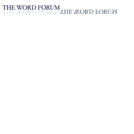
Loading YouTube player...
[라오스] 이 쌔리(20세) 자매의
간증
2025년 10월 20일
재생목록
50