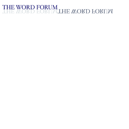
Loading YouTube player...
[필리핀] 셀소 오링옷(65세) 형
2025년 10월 20일
재생목록
50
재생목록