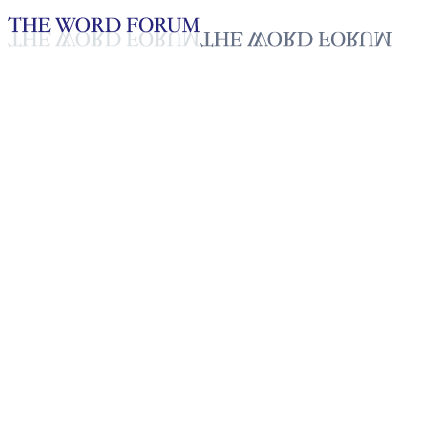
Loading YouTube player...
막달레나 멘데스 라모스, 과테
말라 (2026.07.01)
2026년 07월 01일
재생목록
50