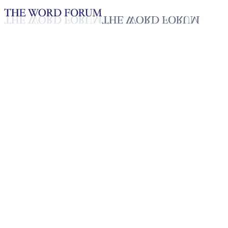
Loading YouTube player...
온두라스 루이스 로드리게스
형제 간증
2025년 10월 20일
재생목록
50