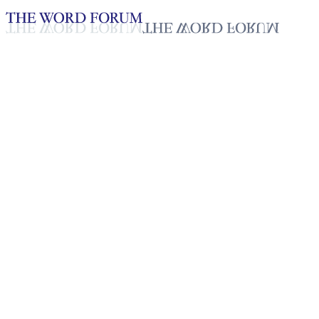
Loading YouTube player...
[인도] 넝겐아(51세) 형제의 간
증
2025년 10월 20일
재생목록
50