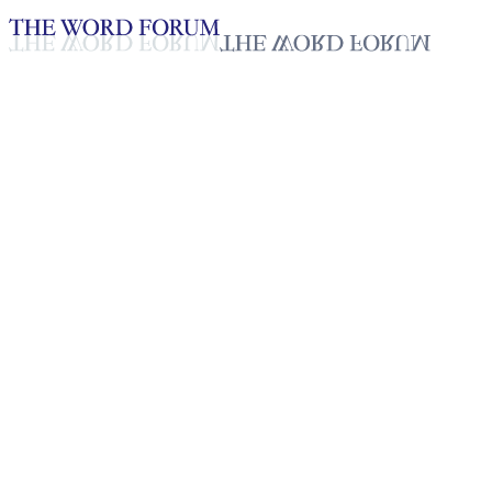
Loading YouTube player...
[미얀마] 야딘린 자매의 간증
2025년 10월 20일
재생목록
50
재생목록