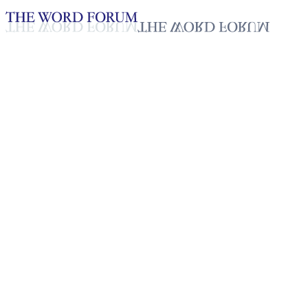
Loading YouTube player...
[라오스] 모세(35세) 형제의 간
2025년 10월 20일
재생목록
50
재생목록