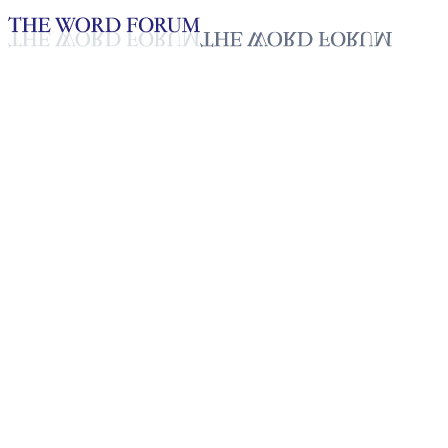
Loading YouTube player...
[미얀마] 빠웅 형제의 간증
2025년 10월 20일
재생목록
50
재생목록