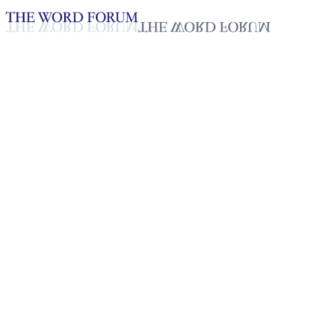
Loading YouTube player...
[베냉] 악바수 줄리엔(26세) 자
매의 간증
2025년 10월 28일
재생목록
50