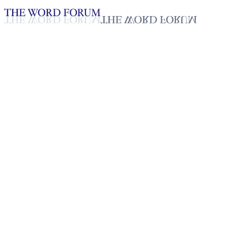
Loading YouTube player...
[토고] 나르시스(19세) 형제의
간증
2025년 11월 04일
재생목록
50