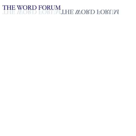
Loading YouTube player...
[미얀마] 슈에떼인아웅(52세) 
2025년 10월 20일
재생목록
50
재생목록