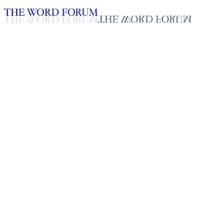
Loading YouTube player...
[미얀마] 쩨인아익만 자매의 간
2025년 10월 20일
재생목록
50
재생목록