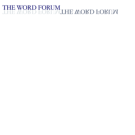
Loading YouTube player...
[인도] 하웃칸문(50세) 형제의 
2025년 10월 20일
재생목록
50
재생목록