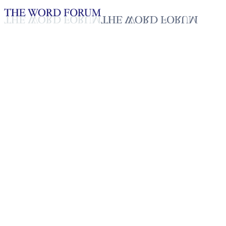
Loading YouTube player...
[토고] 아다브라 코쿠에 알베 형
2025년 10월 20일
재생목록
50
재생목록