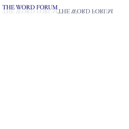
Loading YouTube player...
[필리핀] 에스딸리따 인손(79
세) 자매의 간증
2025년 10월 20일
재생목록
50