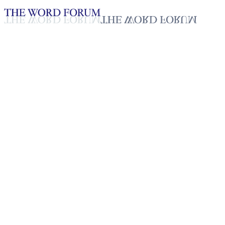
Loading YouTube player...
[필리핀] 매리 그래이스 아니논
(26세) 자매의 간증
2025년 10월 20일
재생목록
50