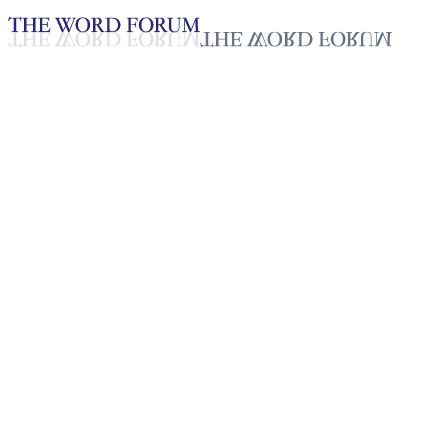
Loading YouTube player...
[미얀마] 루안아익냔 자매의 간
2025년 10월 20일
재생목록
50
재생목록