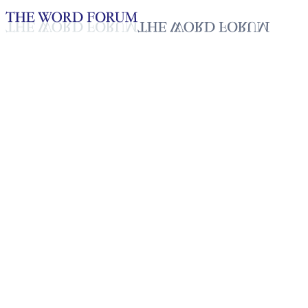
Loading YouTube player...
[필리핀] 아나벨 델라 쿠르즈 이
시카와(54세) 자매의 생활간증
2025년 10월 20일
재생목록
50