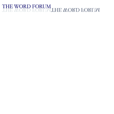
Loading YouTube player...
[필리핀] 데니스 이방헬리스타
형제의 간증
2025년 10월 20일
재생목록
50