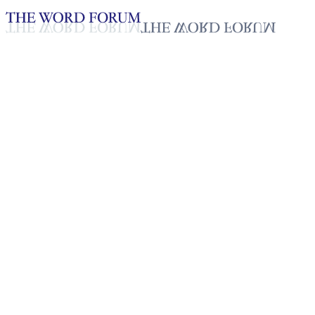
Loading YouTube player...
[필리핀] 마리페 아고이(44세)
자매의 간증
2025년 10월 20일
재생목록
50