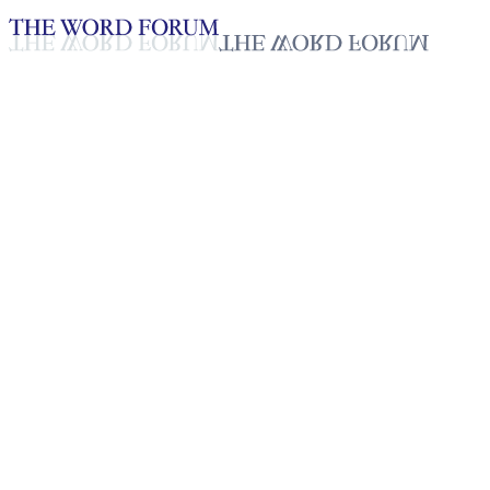
Loading YouTube player...
[토고] 코씨(18세) 형제의 간증
2025년 10월 20일
재생목록
50
재생목록