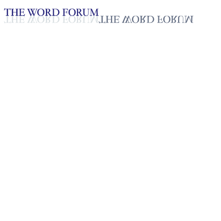
Loading YouTube player...
[과테말라] 엠마 데 꼬로나도
(63세) 자매의 간증
2025년 10월 20일
재생목록
50