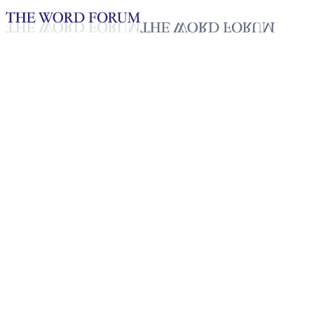
Loading YouTube player...
[필리핀] 페드리토 지팔라가(73
세) 형제의 간증
2025년 10월 20일
재생목록
50