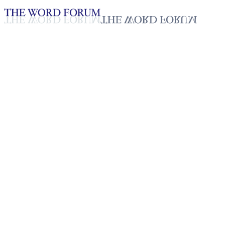
Loading YouTube player...
[베냉] 요하네스(28세) 형제의
간증
2025년 10월 28일
재생목록
50