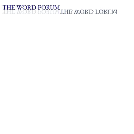
Loading YouTube player...
[마다가스카르] 안차(26세) 자
매의 간증
2025년 10월 20일
재생목록
50