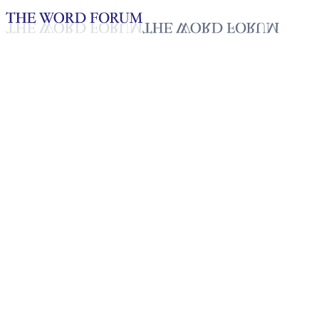
Loading YouTube player...
[과테말라] 아나 베아뜨리스 와
꿀(35세) 자매의 간증
2025년 10월 20일
재생목록
50