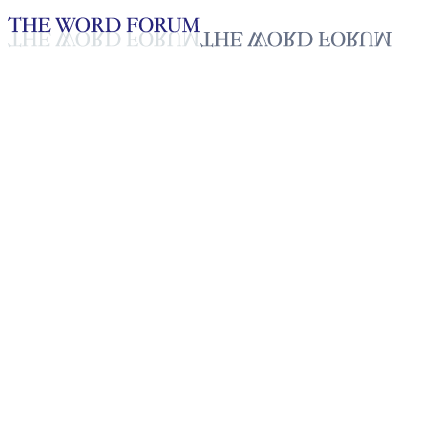
Loading YouTube player...
[미얀마] 빠웅민탄 형제의 간증
2025년 10월 20일
재생목록
50
재생목록