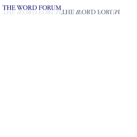
Loading YouTube player...
[태국] 놉파돈 형제의 간증
2025년 10월 20일
재생목록
50
재생목록