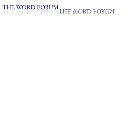
Loading YouTube player...
[태국] 쎄 자매의 간증
2025년 10월 20일
재생목록
50
재생목록