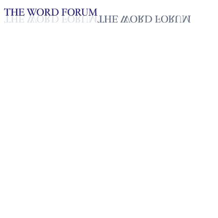
Loading YouTube player...
[태국] 뻐 쌔라오 형제의 간증
2025년 10월 20일
재생목록
50
재생목록