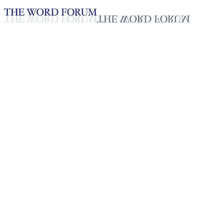
Loading YouTube player...
[태국] 라싸미 쌔야 자매의 간증
2025년 10월 20일
재생목록
50
재생목록