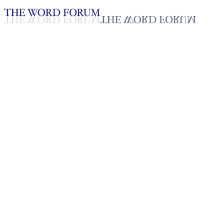
Loading YouTube player...
[필리핀] 로럴드 굴라 형제의 간
2025년 10월 20일
재생목록
50
재생목록