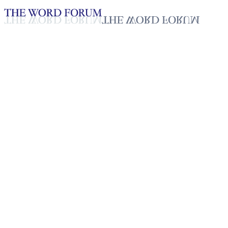
Loading YouTube player...
미리암 비르히니아 콕팝, 과테
말라 (2026.07.04)
2026년 07월 05일
재생목록
50