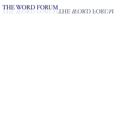
Loading YouTube player...
[필리핀] 호세리또 레미디오스(5
2025년 10월 20일
재생목록
50
재생목록