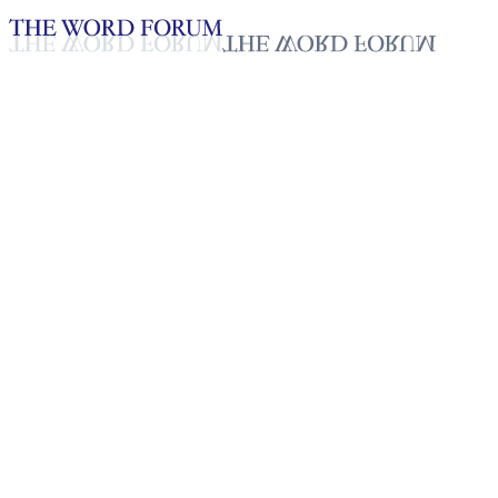
Loading YouTube player...
[베네수엘라] 모렐라 라미레스
자매의 간증
2025년 10월 20일
재생목록
50