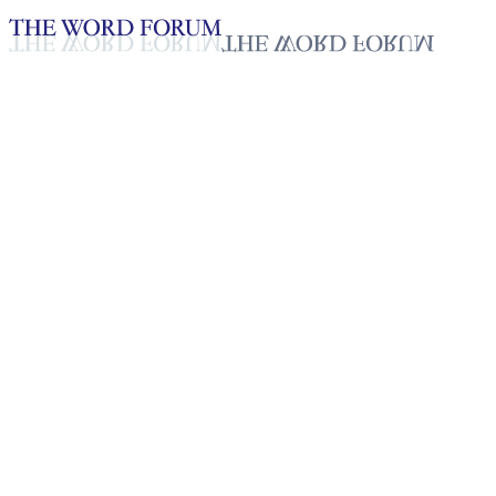
Loading YouTube player...
[파나마] 헤네시스(25세) 자매
2025년 10월 20일
재생목록
50
재생목록