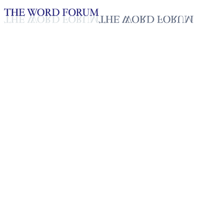
Loading YouTube player...
[볼리비아] 에스뗄라 바욘(53
세) 자매의 간증
2025년 10월 20일
재생목록
50