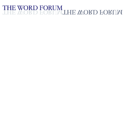
Loading YouTube player...
[미얀마] 빠웅란쩨인(28세) 자
매의 간증
2025년 10월 20일
재생목록
50