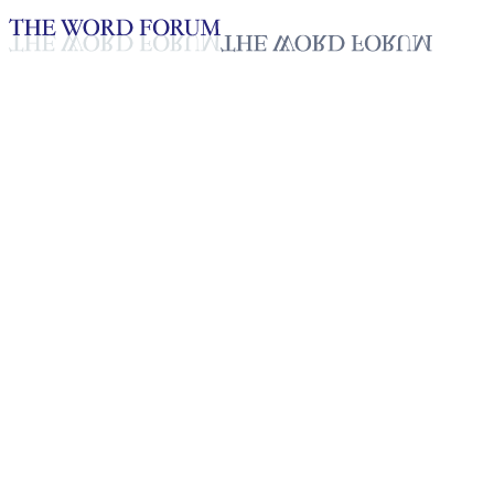
Loading YouTube player...
[미얀마] 쩨인도만(44세) 자매
2025년 10월 20일
재생목록
50
재생목록