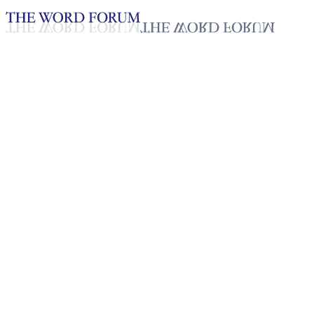
Loading YouTube player...
[필리핀] 조빈 따가이따이 형제
의 간증
2025년 10월 20일
재생목록
50