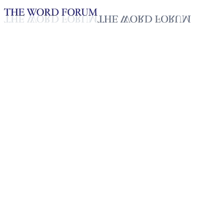
Loading YouTube player...
[필리핀] 매리 그래이스 핑까스
자매의 간증
2025년 10월 20일
재생목록
50