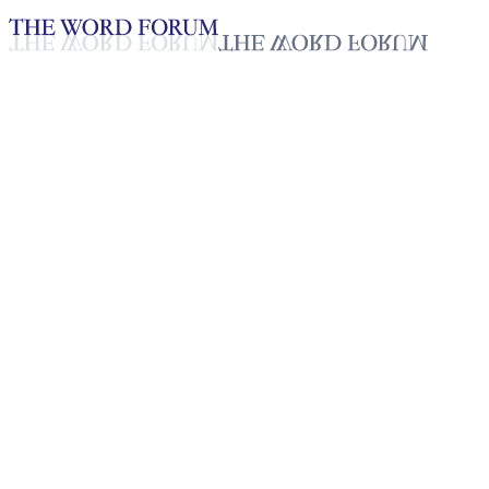
Loading YouTube player...
[토고] 쿠마이 다비드(23세) 형
2025년 10월 28일
재생목록
50
재생목록