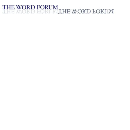
Loading YouTube player...
[필리핀] 글레니 비나이 형제의
간증
2025년 10월 20일
재생목록
50